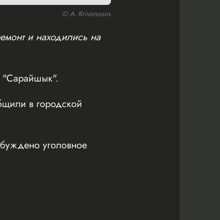
© A. Krivonosov
емонт и находились на
 "Сарайшык".
общили в городской
збуждено уголовное