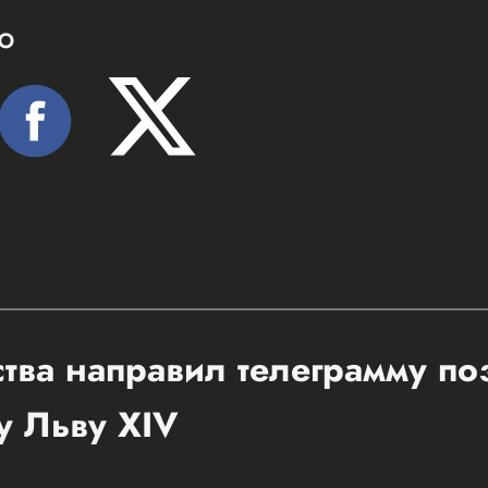
Ю
ства направил телеграмму п
у Льву XIV