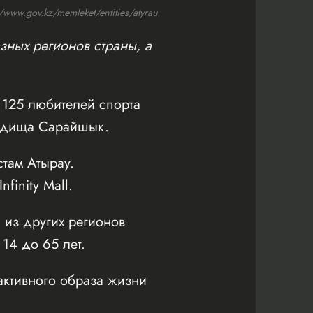
ww.gov.kz/memleket/entities/atyrau
зных регионов страны, а
125 любителей спорта
родища Сарайшык.
там Атырау.
inity Mall.
 из других регионов
 14 до 65 лет.
активного образа жизни