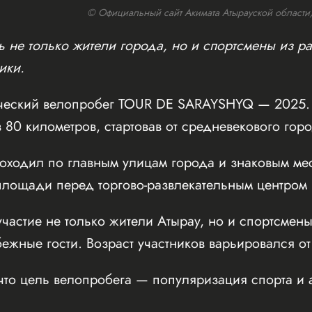
© Официальный сайт Акимата Атырауской области/w
 не только жители города, но и спортсмены из ра
ики.
ческий велопробег TOUR DE SARAYSHYQ — 2025. 
 80 километров, стартовав от средневекового го
оходил по главным улицам города и знаковым мес
ощади перед торгово-развлекательным центром Inf
частие не только жители Атырау, но и спортсмены
бежные гости. Возраст участников варьировался от
что цель велопробега — популяризация спорта и 