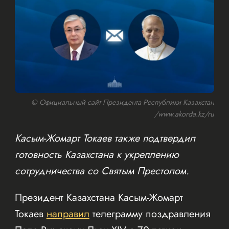
© Официальный сайт Президента Республики Казахстан
/www.akorda.kz/ru
Касым-Жомарт Токаев также подтвердил
готовность Казахстана к укреплению
сотрудничества со Святым Престолом.
Президент Казахстана Касым-Жомарт
Токаев
направил
телеграмму поздравления