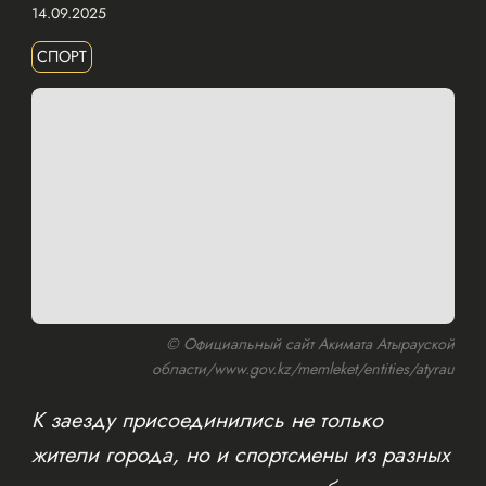
14.09.2025
СПОРТ
© Официальный сайт Акимата Атырауской
области/www.gov.kz/memleket/entities/atyrau
К заезду присоединились не только
жители города, но и спортсмены из разных