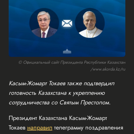
© Официальный сайт Президента Республики Казахстан
/www.akorda.kz/ru
Касым-Жомарт Токаев также подтвердил
готовность Казахстана к укреплению
сотрудничества со Святым Престолом.
Президент Казахстана Касым-Жомарт
Токаев
направил
телеграмму поздравления