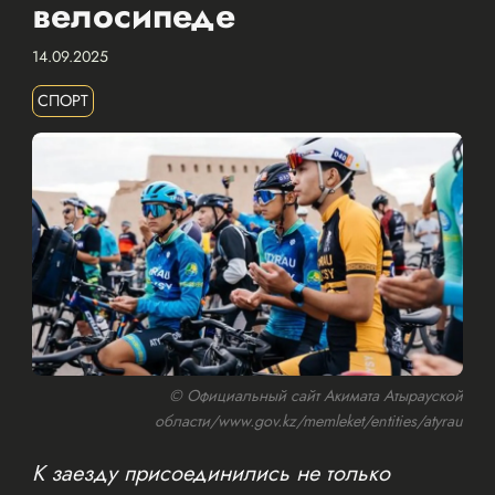
велосипеде
14.09.2025
СПОРТ
© Официальный сайт Акимата Атырауской
области/www.gov.kz/memleket/entities/atyrau
К заезду присоединились не только