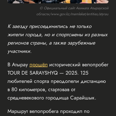
© Официальный сайт Акимата Атырауской
области/www.gov.kz/memleket/entities/atyrau
К заезду присоединились не только
жители города, но и спортсмены из разных
регионов страны, а также зарубежные
участники.
В Атырау
прошёл
исторический велопробег
TOUR DE SARAYSHYQ — 2025. 125
любителей спорта преодолели дистанцию
в 80 километров, стартовав от
средневекового городища Сарайшык.
Маршрут велопробега проходил по