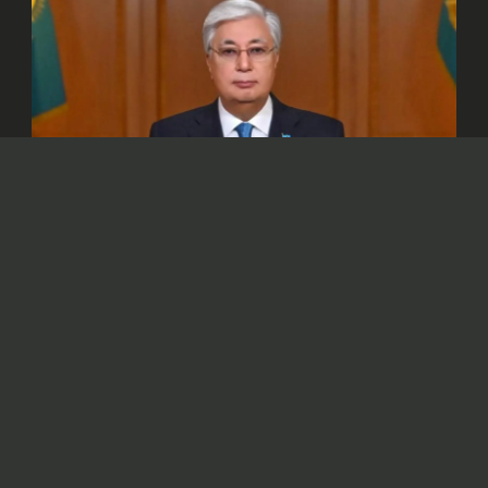
© Официальный сайт Президента Республики Казахстан
/www.akorda.kz/ru
Глава государства в своем поздравлении
отметил, что для казахстанского народа
семья – это сакральное понятие.
Президент Касым-Жомарт Токаев
обратился
к гражданам с поздравлением по случаю