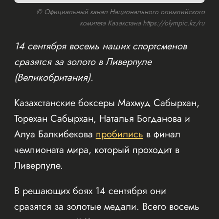
© Официальный канал Национального олимпийского
комитета Казахстана https://olympic.kz/ru
14 сентября восемь наших спортсменов
сразятся за золото в Ливерпуле
(Великобритания).
Казахстанские боксеры Махмуд Сабырхан,
Торехан Сабырхан, Наталья Богданова и
Алуа Балкибекова
пробились
в финал
чемпионата мира, который проходит в
Ливерпуле.
В решающих боях 14 сентября они
сразятся за золотые медали. Всего восемь