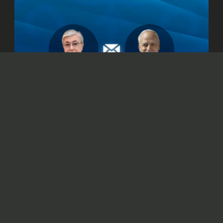
© Официальный сайт Президента Республики Казахстан
/www.akorda.kz/ru
Касым-Жомарт Токаев также подтвердил
готовность Казахстана к укреплению
сотрудничества со Святым Престолом.
Президент Казахстана Касым-Жомарт