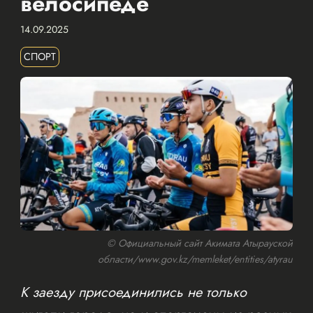
велосипеде
14.09.2025
СПОРТ
© Официальный сайт Акимата Атырауской
области/www.gov.kz/memleket/entities/atyrau
К заезду присоединились не только