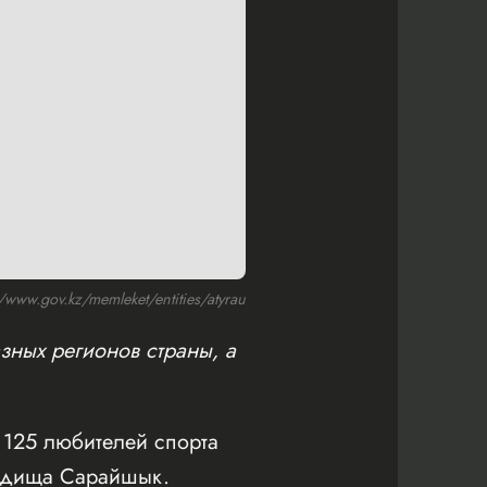
ww.gov.kz/memleket/entities/atyrau
зных регионов страны, а
125 любителей спорта
родища Сарайшык.