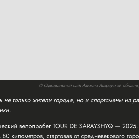
© Официальный сайт Акимата Атырауской области/w
 не только жители города, но и спортсмены из ра
ики.
ческий велопробег TOUR DE SARAYSHYQ — 2025. 
 80 километров, стартовав от средневекового го