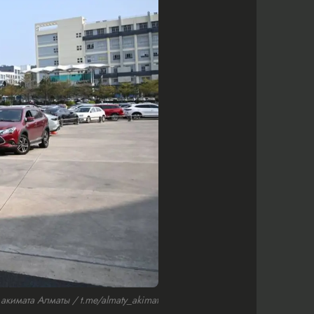
кимата Алматы / t.me/almaty_akimat