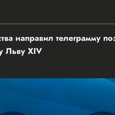
ства направил телеграмму п
у Льву XIV