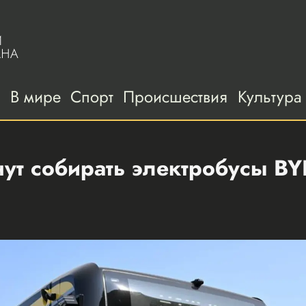
а
В мире
Спорт
Происшествия
Культура
ут собирать электробусы BY