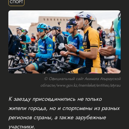
СПОРТ
© Официальный сайт Акимата Атырауской
области/www.gov.kz/memleket/entities/atyrau
К заезду присоединились не только
жители города, но и спортсмены из разных
регионов страны, а также зарубежные
участники.