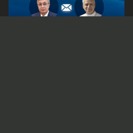
© Официальный сайт Президента Республики Казахстан
/www.akorda.kz/ru
Касым-Жомарт Токаев также подтвердил
готовность Казахстана к укреплению
сотрудничества со Святым Престолом.
Президент Казахстана Касым-Жомарт
Токаев
направил
телеграмму поздравления
Папе Римскому Льву XIV с 70-летием.