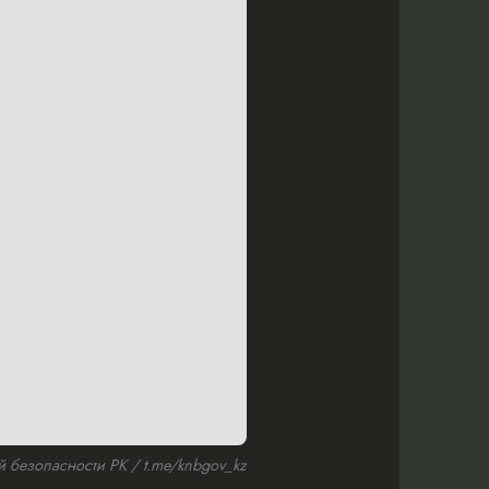
безопасности РК / t.me/knbgov_kz