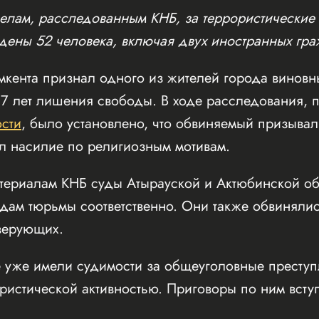
елам, расследованным КНБ, за террористические 
дены 52 человека, включая двух иностранных гра
мкента признал одного из жителей города виновн
 7 лет лишения свободы. В ходе расследования,
сти
, было установлено, что обвиняемый призыва
л насилие по религиозным мотивам.
материалам КНБ суды Атырауской и Актюбинской о
одам тюрьмы соответственно. Они также обвиняли
верующих.
е уже имели судимости за общеуголовные преступ
ористической активностью. Приговоры по ним всту