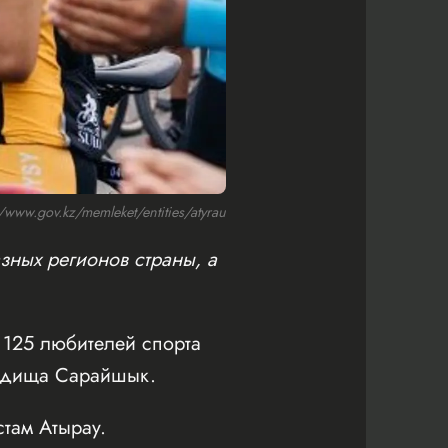
ww.gov.kz/memleket/entities/atyrau
зных регионов страны, а
125 любителей спорта
родища Сарайшык.
там Атырау.