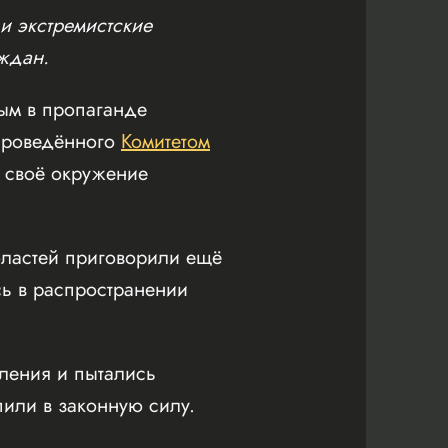
и экстремистские
ждан.
ым в пропаганде
 проведённого
Комитетом
л своё окружение
бластей приговорили ещё
сь в распространении
ления и пытались
пили в законную силу.