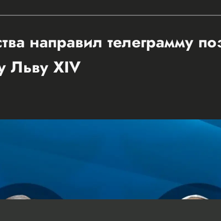
ства направил телеграмму п
у Льву XIV