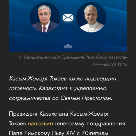
© Официальный сайт Президента Республики Казахстан
/www.akorda.kz/ru
Касым-Жомарт Токаев также подтвердил
готовность Казахстана к укреплению
сотрудничества со Святым Престолом.
Президент Казахстана Касым-Жомарт
Токаев
направил
телеграмму поздравления
Папе Римскому Льву XIV с 70-летием.