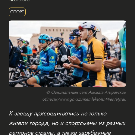
СПОРТ
© Официальный сайт Акимата Атырауской
области/www.gov.kz/memleket/entities/atyrau
К заезду присоединились не только
жители города, но и спортсмены из разных
регионов страны, а также зарубежные