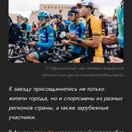
© Официальный сайт Акимата Атырауской
области/www.gov.kz/memleket/entities/atyrau
К заезду присоединились не только
жители города, но и спортсмены из разных
регионов страны, а также зарубежные
участники.