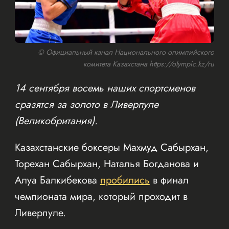
© Официальный канал Национального олимпийского
комитета Казахстана https://olympic.kz/ru
14 сентября восемь наших спортсменов
сразятся за золото в Ливерпуле
(Великобритания).
Казахстанские боксеры Махмуд Сабырхан,
Торехан Сабырхан, Наталья Богданова и
Алуа Балкибекова
пробились
в финал
чемпионата мира, который проходит в
Ливерпуле.