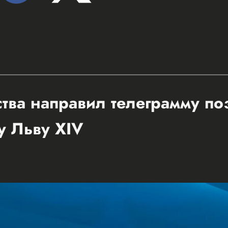
ства направил телеграмму п
у Льву XIV