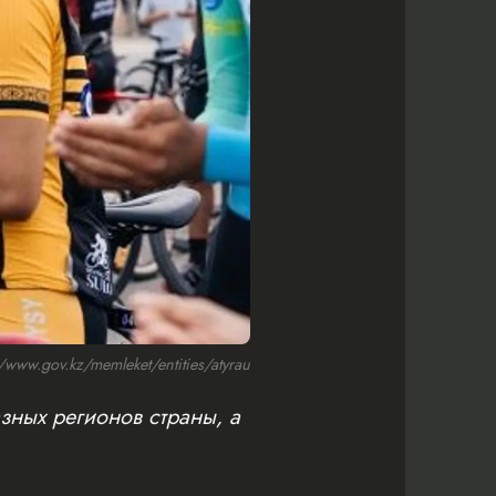
ww.gov.kz/memleket/entities/atyrau
зных регионов страны, а