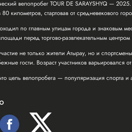
ческий велопробег TOUR DE SARAYSHYQ — 2025. 
 80 километров, стартовав от средневекового го
оходил по главным улицам города и знаковым мес
ощади перед торгово-развлекательным центром Inf
частие не только жители Атырау, но и спортсмены
бежные гости. Возраст участников варьировался от
что цель велопробега — популяризация спорта и 
Ю