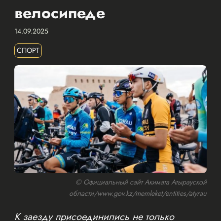
велосипеде
14.09.2025
СПОРТ
© Официальный сайт Акимата Атырауской
области/www.gov.kz/memleket/entities/atyrau
К заезду присоединились не только