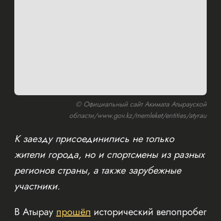
© Официальный сайт Акимата Атырауской
области/www.gov.kz/memleket/entities/atyrau
К заезду присоединились не только
жители города, но и спортсмены из разных
регионов страны, а также зарубежные
участники.
В Атырау
прошёл
исторический велопробег