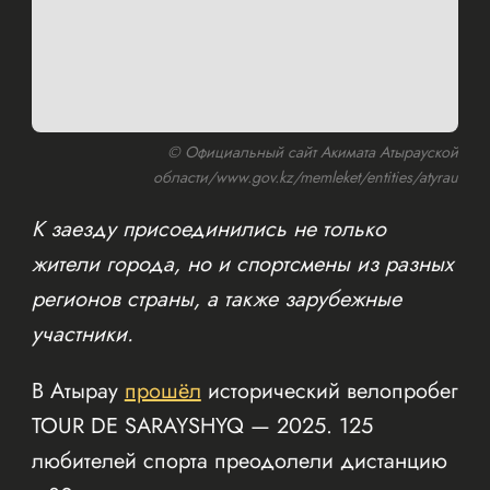
© Официальный сайт Акимата Атырауской
области/www.gov.kz/memleket/entities/atyrau
К заезду присоединились не только
жители города, но и спортсмены из разных
регионов страны, а также зарубежные
участники.
В Атырау
прошёл
исторический велопробег
TOUR DE SARAYSHYQ — 2025. 125
любителей спорта преодолели дистанцию