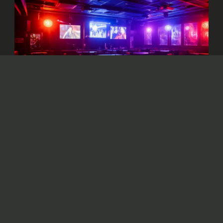
Изображение сгенерировано нейросетью Dall-e
Решено пресечь деятельность объектов,
систематически нарушающих
законодательство и представляющих угрозу
жизни и здоровью граждан.
В столице
приостановили
работу ряда
ночных заведений. Решение связано с