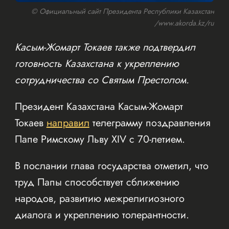
© Официальный сайт Президента Республики Казахстан
/www.akorda.kz/ru
Касым-Жомарт Токаев также подтвердил
готовность Казахстана к укреплению
сотрудничества со Святым Престолом.
Президент Казахстана Касым-Жомарт
Токаев
направил
телеграмму поздравления
Папе Римскому Льву XIV с 70-летием.
В послании глава государства отметил, что
труд Папы способствует сближению
народов, развитию межрелигиозного
диалога и укреплению толерантности.