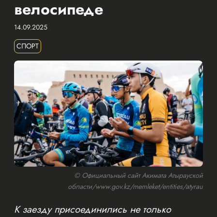
велосипеде
14.09.2025
СПОРТ
© Официальный сайт Акимата Атырауской
области/www.gov.kz/memleket/entities/atyrau
К заезду присоединились не только