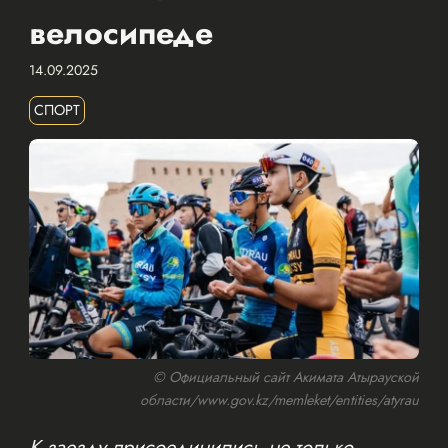
велосипеде
14.09.2025
СПОРТ
© Официальный сайт Акимата Атырауской
области/www.gov.kz/memleket/entities/atyrau
К заезду присоединились не только