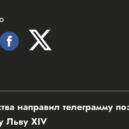
Ю
ства направил телеграмму п
у Льву XIV