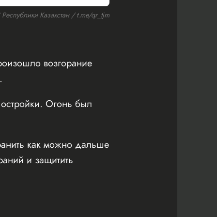
еспублики Казахстан / t.me/qr_tjm
произошло возгорание
.
постройки. Огонь был
хранить как можно дальше
раний и защитить