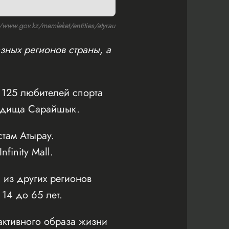
ww.gov.kz/memleket/entities/atyrau
зных регионов страны, а
125 любителей спорта
родища Сарайшык.
там Атырау.
inity Mall.
 из других регионов
 14 до 65 лет.
активного образа жизни