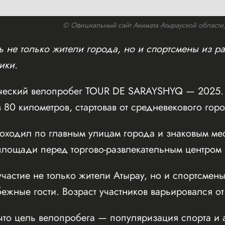
© Официальный сайт Акимата Атырауской области/w
 не только жители города, но и спортсмены из ра
ики.
ческий велопробег TOUR DE SARAYSHYQ — 2025. 
 80 километров, стартовав от средневекового го
оходил по главным улицам города и знаковым мес
ощади перед торгово-развлекательным центром Inf
частие не только жители Атырау, но и спортсмены
бежные гости. Возраст участников варьировался от
что цель велопробега — популяризация спорта и 