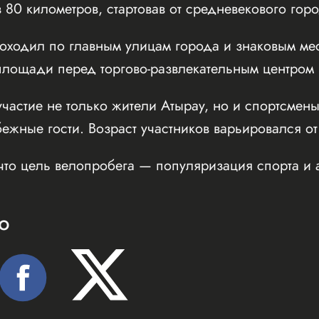
 80 километров, стартовав от средневекового го
оходил по главным улицам города и знаковым мес
ощади перед торгово-развлекательным центром Inf
частие не только жители Атырау, но и спортсмены
бежные гости. Возраст участников варьировался от
что цель велопробега — популяризация спорта и 
Ю