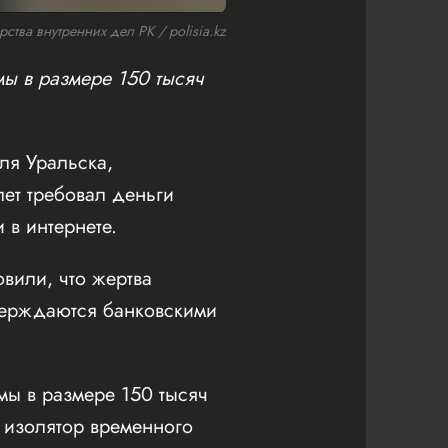
тва внутренних дел РК / polisia.kz
ы в размере 150 тысяч
ля Уральска,
 лет требовал деньги
 в интернете.
вили, что жертва
тверждаются банковскими
ы в размере 150 тысяч
 изолятор временного