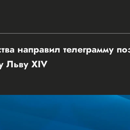
ства направил телеграмму п
у Льву XIV