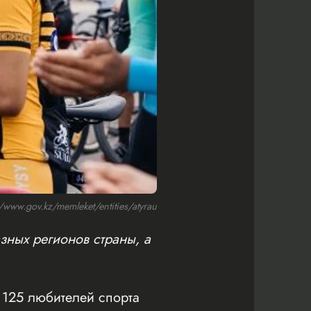
ww.gov.kz/memleket/entities/atyrau
зных регионов страны, а
125 любителей спорта