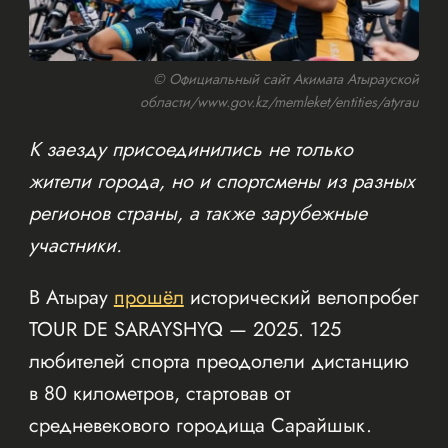
© Официальный сайт Акимата Атырауской
области/www.gov.kz/memleket/entities/atyrau
К заезду присоединились не только
жители города, но и спортсмены из разных
регионов страны, а также зарубежные
участники.
В Атырау
прошёл
исторический велопробег
TOUR DE SARAYSHYQ — 2025. 125
любителей спорта преодолели дистанцию
в 80 километров, стартовав от
средневекового городища Сарайшык.