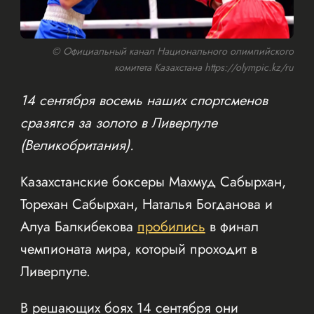
© Официальный канал Национального олимпийского
комитета Казахстана https://olympic.kz/ru
14 сентября восемь наших спортсменов
сразятся за золото в Ливерпуле
(Великобритания).
Казахстанские боксеры Махмуд Сабырхан,
Торехан Сабырхан, Наталья Богданова и
Алуа Балкибекова
пробились
в финал
чемпионата мира, который проходит в
Ливерпуле.
В решающих боях 14 сентября они