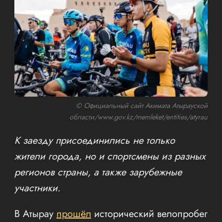
© Официальный сайт Акимата Атырауской
области/www.gov.kz/memleket/entities/atyrau
К заезду присоединились не только
жители города, но и спортсмены из разных
регионов страны, а также зарубежные
участники.
В Атырау
прошёл
исторический велопробег