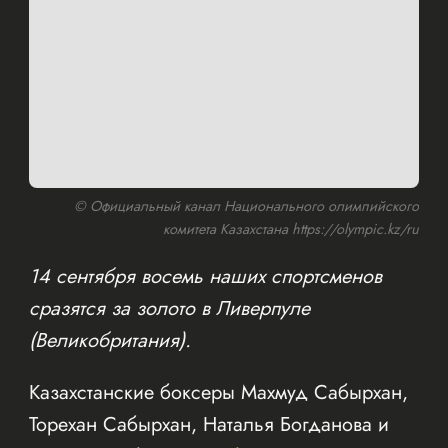
© Официальный канал Национального олимпийского
комитета Казахстана https://olympic.kz/ru
14 сентября восемь наших спортсменов
сразятся за золото в Ливерпуле
(Великобритания).
Казахстанские боксеры Махмуд Сабырхан,
Торехан Сабырхан, Наталья Богданова и