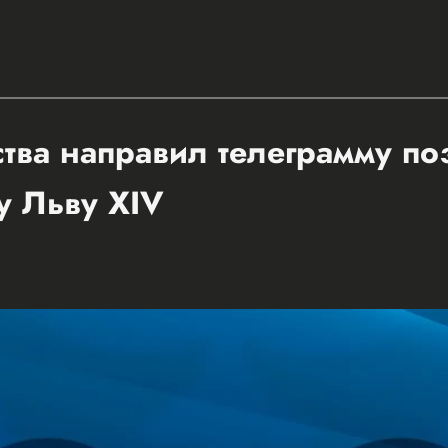
ства направил телеграмму п
у Льву XIV