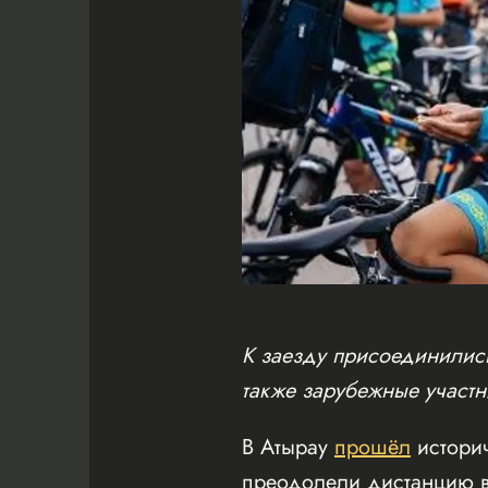
К заезду присоединились
также зарубежные участн
В Атырау
прошёл
истори
преодолели дистанцию в