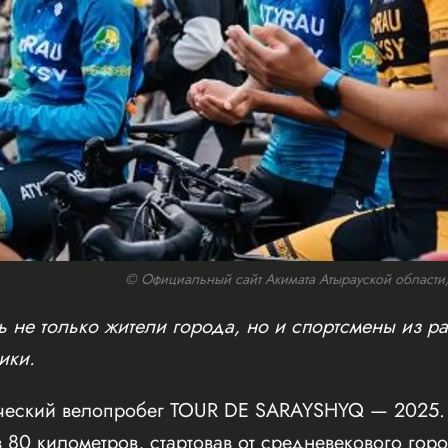
© Официальный сайт Акимата Атырауской области/w
 не только жители города, но и спортсмены из ра
ики.
ческий велопробег TOUR DE SARAYSHYQ — 2025. 
 80 километров, стартовав от средневекового го