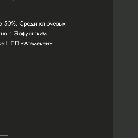
до 50%. Среди ключевых
тно с Эрфуртским
жке НПП «Атамекен».