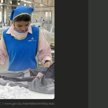
 www.gov.kz/memleket/entities/edu