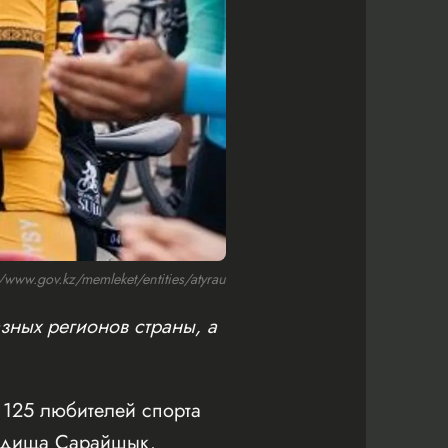
ww.gov.kz/memleket/entities/atyrau
зных регионов страны, а
125 любителей спорта
родища Сарайшык.