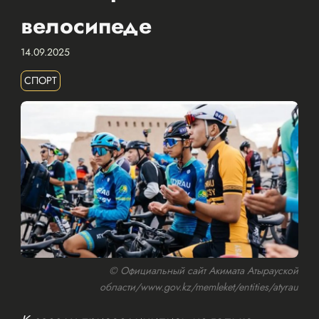
велосипеде
14.09.2025
СПОРТ
© Официальный сайт Акимата Атырауской
области/www.gov.kz/memleket/entities/atyrau