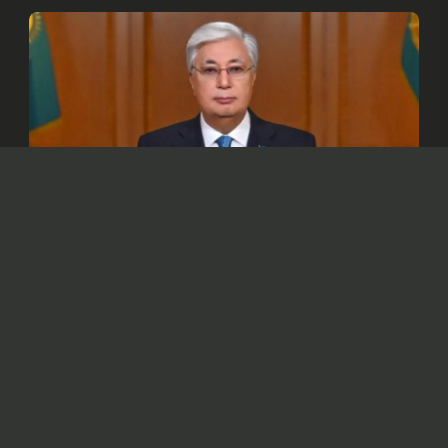
© Официальный сайт Президента Республики Казахстан
/www.akorda.kz/ru
Глава государства в своем поздравлении
отметил, что для казахстанского народа
семья – это сакральное понятие.
Президент Касым-Жомарт Токаев
обратился