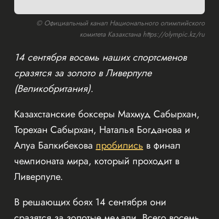
© Официальный канал Национального олимпийского
комитета Казахстана https://olympic.kz/ru
14 сентября восемь наших спортсменов
сразятся за золото в Ливерпуле
(Великобритания).
Казахстанские боксеры Махмуд Сабырхан,
Торехан Сабырхан, Наталья Богданова и
Алуа Балкибекова
пробились
в финал
чемпионата мира, который проходит в
Ливерпуле.
В решающих боях 14 сентября они
сразятся за золотые медали. Всего восемь