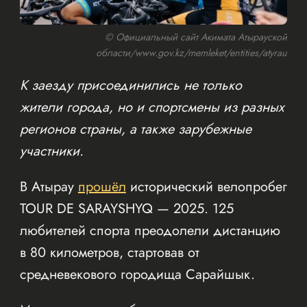
© Официальный сайт Акимата Атырауской
области/www.gov.kz/memleket/entities/atyrau
К заезду присоединились не только
жители города, но и спортсмены из разных
регионов страны, а также зарубежные
участники.
В Атырау
прошёл
исторический велопробег
TOUR DE SARAYSHYQ — 2025. 125
любителей спорта преодолели дистанцию
в 80 километров, стартовав от
средневекового городища Сарайшык.