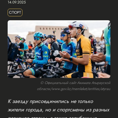
14.09.2025
СПОРТ
© Официальный сайт Акимата Атырауской
области/www.gov.kz/memleket/entities/atyrau
К заезду присоединились не только
жители города, но и спортсмены из разных