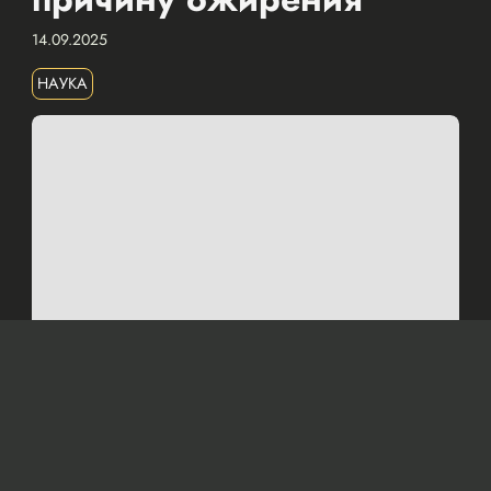
14.09.2025
НАУКА
Изображение сгенерировано нейросетью Dall-e
По мнению ученых, основной причиной
ожирения является увеличение