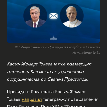
© Официальный сайт Президента Республики Казахстан
/www.akorda.kz/ru
Касым-Жомарт Токаев также подтвердил
готовность Казахстана к укреплению
сотрудничества со Святым Престолом.
Президент Казахстана Касым-Жомарт
Токаев
направил
телеграмму поздравления
Папе Римскому Льву XIV с 70-летием.