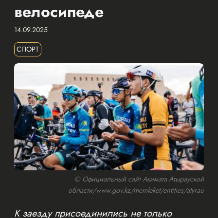
велосипеде
14.09.2025
СПОРТ
© Официальный сайт Акимата Атырауской
области/www.gov.kz/memleket/entities/atyrau
К заезду присоединились не только