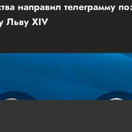
ства направил телеграмму п
у Льву XIV