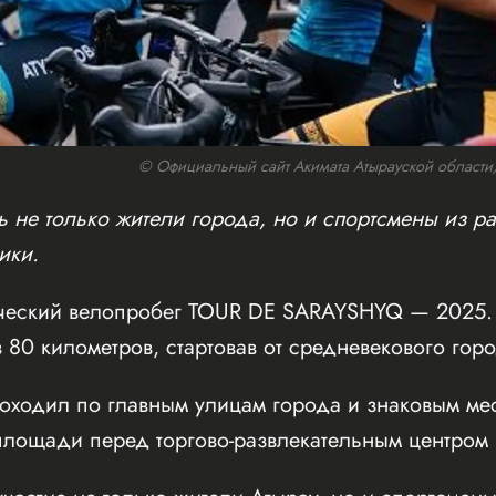
© Официальный сайт Акимата Атырауской области/w
 не только жители города, но и спортсмены из ра
ики.
ческий велопробег TOUR DE SARAYSHYQ — 2025. 
 80 километров, стартовав от средневекового го
оходил по главным улицам города и знаковым мес
ощади перед торгово-развлекательным центром Inf