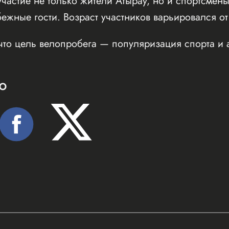
частие не только жители Атырау, но и спортсмены
бежные гости. Возраст участников варьировался от
что цель велопробега — популяризация спорта и 
Ю