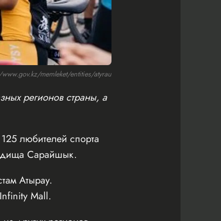
ww.gov.kz/memleket/entities/atyrau
зных регионов страны, а
125 любителей спорта
родища Сарайшык.
там Атырау.
inity Mall.