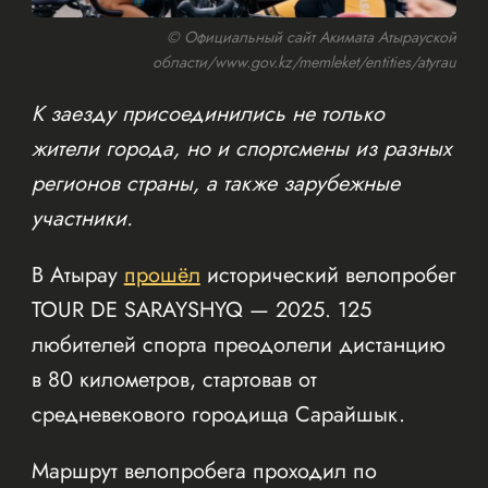
© Официальный сайт Акимата Атырауской
области/www.gov.kz/memleket/entities/atyrau
К заезду присоединились не только
жители города, но и спортсмены из разных
регионов страны, а также зарубежные
участники.
В Атырау
прошёл
исторический велопробег
TOUR DE SARAYSHYQ — 2025. 125
любителей спорта преодолели дистанцию
в 80 километров, стартовав от
средневекового городища Сарайшык.
Маршрут велопробега проходил по