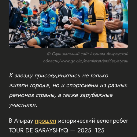
© Официальный сайт Акимата Атырауской
области/www.gov.kz/memleket/entities/atyrau
К заезду присоединились не только
жители города, но и спортсмены из разных
регионов страны, а также зарубежные
участники.
В Атырау
прошёл
исторический велопробег
TOUR DE SARAYSHYQ — 2025. 125