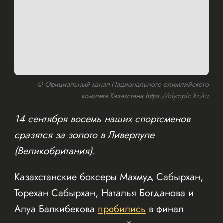
© Официальный канал Национального олимпийского
комитета Казахстана https://olympic.kz/ru
14 сентября восемь наших спортсменов
сразятся за золото в Ливерпуле
(Великобритания).
Казахстанские боксеры Махмуд Сабырхан,
Торехан Сабырхан, Наталья Богданова и
Алуа Балкибекова
пробились
в финал