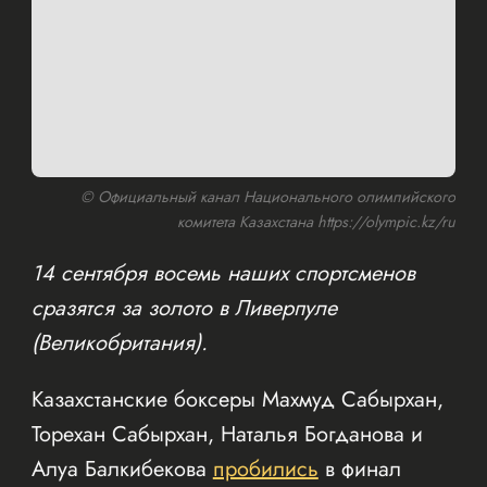
© Официальный канал Национального олимпийского
комитета Казахстана https://olympic.kz/ru
14 сентября восемь наших спортсменов
сразятся за золото в Ливерпуле
(Великобритания).
Казахстанские боксеры Махмуд Сабырхан,
Торехан Сабырхан, Наталья Богданова и
Алуа Балкибекова
пробились
в финал