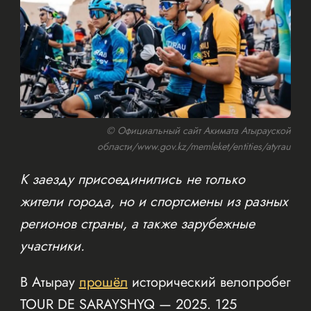
© Официальный сайт Акимата Атырауской
области/www.gov.kz/memleket/entities/atyrau
К заезду присоединились не только
жители города, но и спортсмены из разных
регионов страны, а также зарубежные
участники.
В Атырау
прошёл
исторический велопробег
TOUR DE SARAYSHYQ — 2025. 125