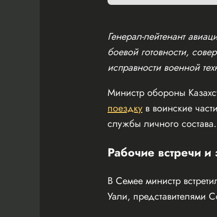
Генерал-лейтенант авиа
боевой готовности, сове
исправности военной тех
Министр обороны Казахс
поездку
в воинские част
службы личного состава.
Рабочие встречи и
В Семее министр встрети
Уали, представителями С