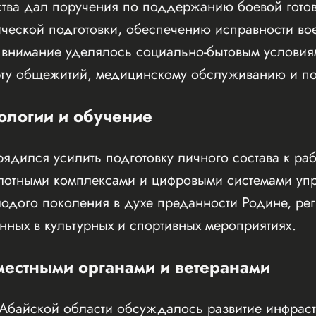
ства дал поручения по поддержанию боевой готов
ческой подготовки, обеспечению исправности во
 внимание уделялось социально-бытовым услови
орту общежитий, медицинскому обслуживанию и п
ологии и обучение
ядился усилить подготовку личного состава к ра
илотными комплексами и цифровыми системами уп
одого поколения в духе преданности Родине, рег
енных в культурных и спортивных мероприятиях.
местными органами и ветеранами
 Абайской области обсуждалось развитие инфраст