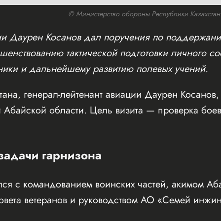
© Министерство обороны Республики Казахстан /
ции Даурен Косанов дал поручения по поддержан
ршенствованию тактической подготовки личного со
ники и дальнейшему развитию полевых учений.
тана, генерал-лейтенант авиации Даурен Косанов
и Абайской области. Цель визита — проверка боев
 задачи гарнизона
лся с командованием воинских частей, акимом Аб
овета ветеранов и руководством АО «Семей инжи