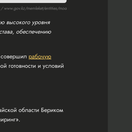
 www.gov.kz/memleket/entities/mod
ию высокого уровня
става, обеспечению
, совершил
рабочую
ой готовности и условий
айской области Бериком
ниринг».