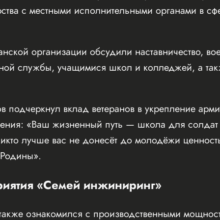
рства с местными исполнительными органами в с
анской организации обсудили наставничество, во
чной службы, учащимися школ и колледжей, а так
ов подчеркнул вклад ветеранов в укрепление арми
ления: «Ваш жизненный путь — школа для солдат
икто лучше вас не донесёт до молодёжи ценност
 Родины».
иятия «Семей инжиниринг»
р также ознакомился с производственными мощно