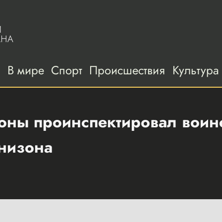
а
В мире
Спорт
Происшествия
Культура
оны проинспектировал воинс
рнизона