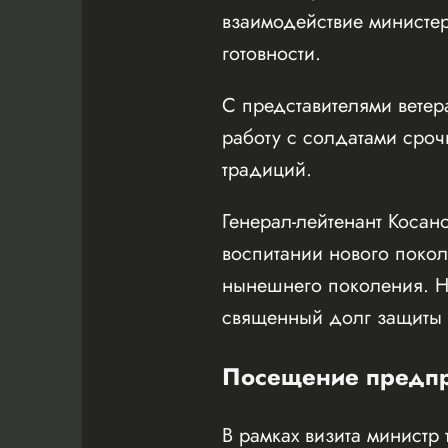
взаимодействие министе
готовности.
С представителями ветер
работу с солдатами сро
традиций.
Генерал-лейтенант Косан
воспитании нового поко
нынешнего поколения. Н
священный долг защиты
Посещение предпр
В рамках визита минист