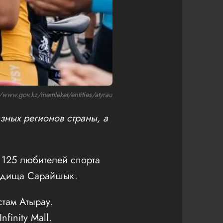
ww.gov.kz/memleket/entities/atyrau
зных регионов страны, а
125 любителей спорта
родища Сарайшык.
там Атырау.
inity Mall.