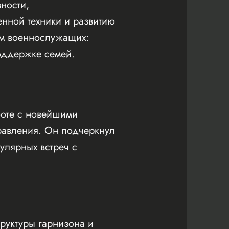
ности,
енной техники и развитию
ям военнослужащих:
оддержке семей.
боте с новейшими
равления. Он подчеркнул
улярных встреч с
руктуры гарнизона и