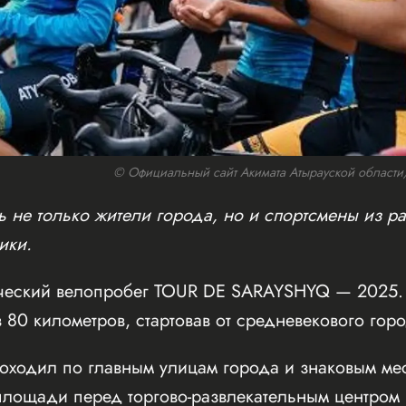
© Официальный сайт Акимата Атырауской области/w
 не только жители города, но и спортсмены из ра
ики.
ческий велопробег TOUR DE SARAYSHYQ — 2025. 
 80 километров, стартовав от средневекового го
оходил по главным улицам города и знаковым мес
ощади перед торгово-развлекательным центром Inf