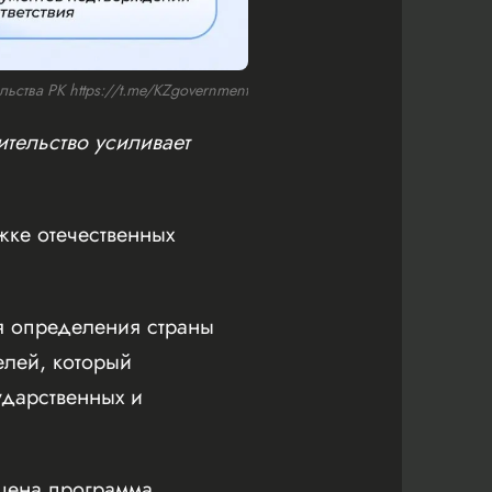
ьства РК https://t.me/KZgovernment
тельство усиливает
ке отечественных
я определения страны
елей, который
ударственных и
щена программа,