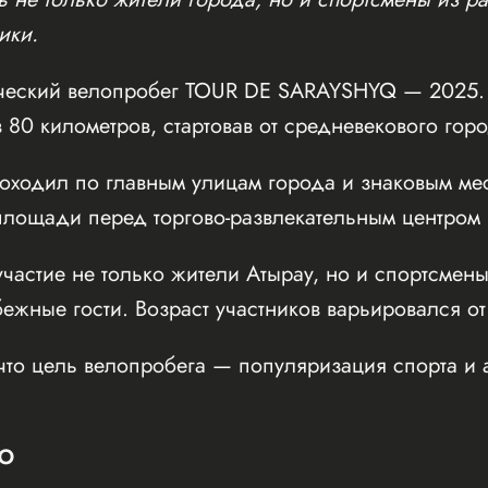
ики.
ческий велопробег TOUR DE SARAYSHYQ — 2025. 
 80 километров, стартовав от средневекового го
оходил по главным улицам города и знаковым мес
ощади перед торгово-развлекательным центром Inf
частие не только жители Атырау, но и спортсмены
бежные гости. Возраст участников варьировался от
что цель велопробега — популяризация спорта и 
Ю