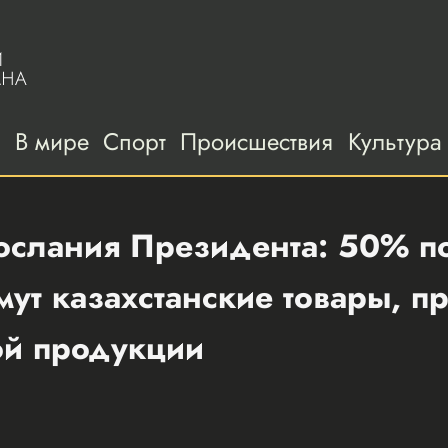
а
В мире
Спорт
Происшествия
Культура
ослания Президента: 50% п
мут казахстанские товары, п
ой продукции