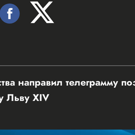
ства направил телеграмму п
у Льву XIV