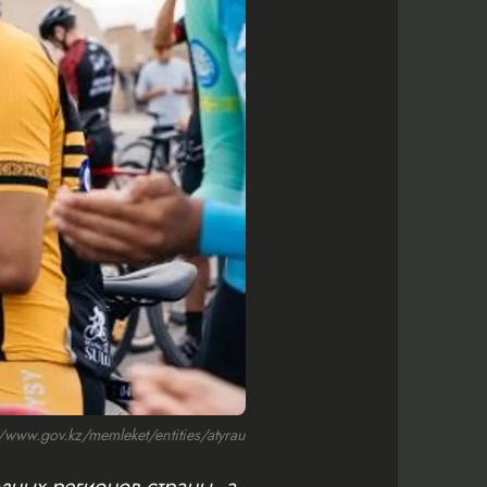
ww.gov.kz/memleket/entities/atyrau
зных регионов страны, а