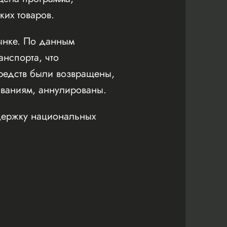
их товаров.
ынке. По данным
анспорта, что
средств были возвращены,
ованиям, аннулированы.
держку национальных