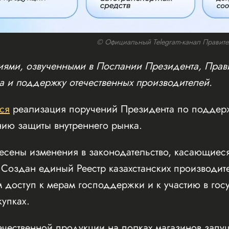
© Официальный Telegram-канал Правител
ниями, озвученными в Послании Президента, Прави
а и поддержку отечественных производителей.
ся
реализация поручений Президента по поддерж
нию защиты внутреннего рынка.
несены изменения в законодательство, касающиес
Создан единый Реестр казахстанских производит
 доступ к мерам господдержки и к участию в гос
купках.
ечественной продукции на полках магазинов запу