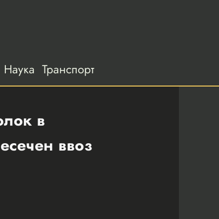
Наука
Транспорт
олок в
ресечен ввоз