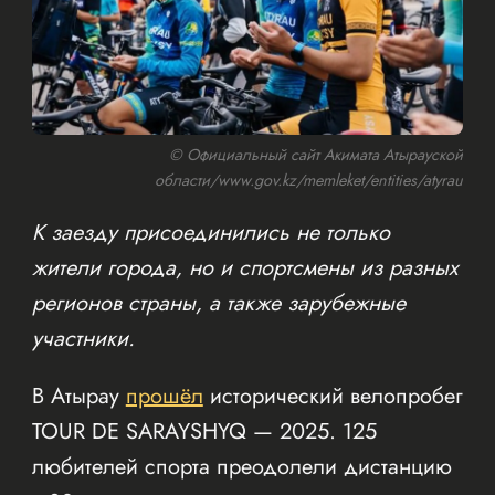
© Официальный сайт Акимата Атырауской
области/www.gov.kz/memleket/entities/atyrau
К заезду присоединились не только
жители города, но и спортсмены из разных
регионов страны, а также зарубежные
участники.
В Атырау
прошёл
исторический велопробег
TOUR DE SARAYSHYQ — 2025. 125
любителей спорта преодолели дистанцию