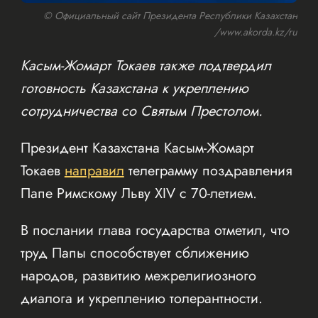
© Официальный сайт Президента Республики Казахстан
/www.akorda.kz/ru
Касым-Жомарт Токаев также подтвердил
готовность Казахстана к укреплению
сотрудничества со Святым Престолом.
Президент Казахстана Касым-Жомарт
Токаев
направил
телеграмму поздравления
Папе Римскому Льву XIV с 70-летием.
В послании глава государства отметил, что
труд Папы способствует сближению
народов, развитию межрелигиозного
диалога и укреплению толерантности.