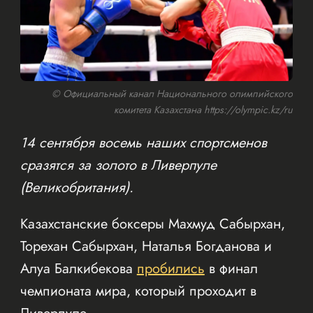
© Официальный канал Национального олимпийского
комитета Казахстана https://olympic.kz/ru
14 сентября восемь наших спортсменов
сразятся за золото в Ливерпуле
(Великобритания).
Казахстанские боксеры Махмуд Сабырхан,
Торехан Сабырхан, Наталья Богданова и
Алуа Балкибекова
пробились
в финал
чемпионата мира, который проходит в