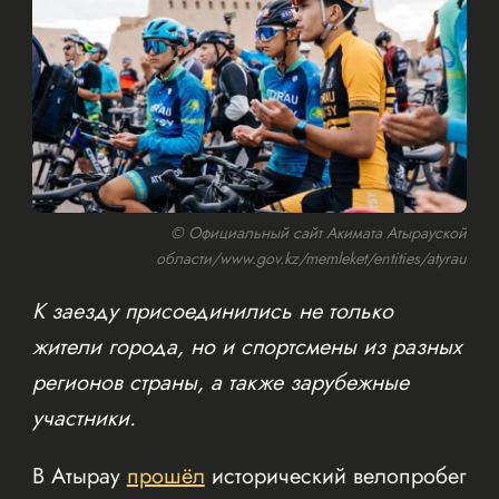
© Официальный сайт Акимата Атырауской
области/www.gov.kz/memleket/entities/atyrau
К заезду присоединились не только
жители города, но и спортсмены из разных
регионов страны, а также зарубежные
участники.
В Атырау
прошёл
исторический велопробег