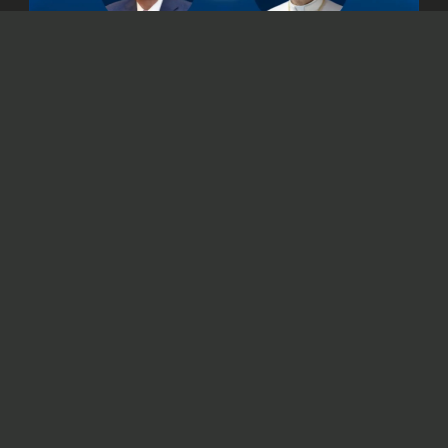
© Официальный сайт Президента Республики Казахстан
/www.akorda.kz/ru
Касым-Жомарт Токаев также подтвердил
готовность Казахстана к укреплению
сотрудничества со Святым Престолом.
Президент Казахстана Касым-Жомарт
Токаев
направил
телеграмму поздравления
Папе Римскому Льву XIV с 70-летием.
В послании глава государства отметил, что
труд Папы способствует сближению