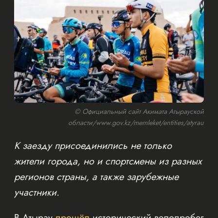
© Официальный сайт Акимата Атырауской
области/www.gov.kz/memleket/entities/atyrau
К заезду присоединились не только
жители города, но и спортсмены из разных
регионов страны, а также зарубежные
участники.
В Атырау
прошёл
исторический велопробег