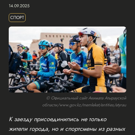
14.09.2025
СПОРТ
© Официальный сайт Акимата Атырауской
области/www.gov.kz/memleket/entities/atyrau
К заезду присоединились не только
жители города, но и спортсмены из разных