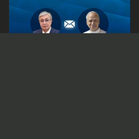
© Официальный сайт Президента Республики Казахстан
/www.akorda.kz/ru
Касым-Жомарт Токаев также подтвердил
готовность Казахстана к укреплению
сотрудничества со Святым Престолом.
Президент Казахстана Касым-Жомарт
Токаев
направил
телеграмму поздравления