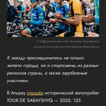
© Официальный сайт Акимата Атырауской
области/www.gov.kz/memleket/entities/atyrau
К заезду присоединились не только
жители города, но и спортсмены из разных
регионов страны, а также зарубежные
участники.
В Атырау
прошёл
исторический велопробег
TOUR DE SARAYSHYQ — 2025. 125