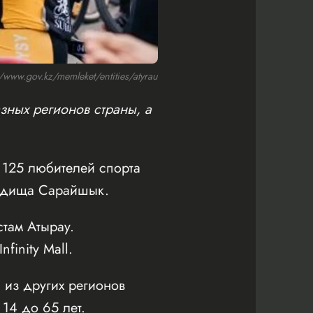
ww.gov.kz/memleket/entities/atyrau
зных регионов страны, а
125 любителей спорта
родища Сарайшык.
там Атырау.
inity Mall.
 из других регионов
 14 до 65 лет.