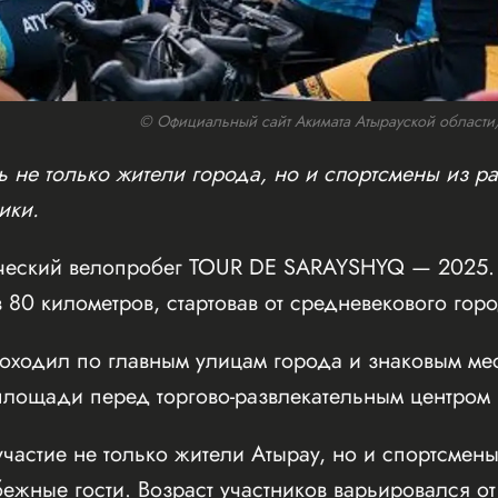
© Официальный сайт Акимата Атырауской области/w
 не только жители города, но и спортсмены из ра
ики.
ческий велопробег TOUR DE SARAYSHYQ — 2025. 
 80 километров, стартовав от средневекового го
оходил по главным улицам города и знаковым мес
ощади перед торгово-развлекательным центром Inf
частие не только жители Атырау, но и спортсмены
бежные гости. Возраст участников варьировался от