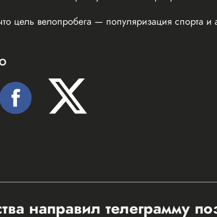
что цель велопробега — популяризация спорта и 
Ю
ства направил телеграмму п