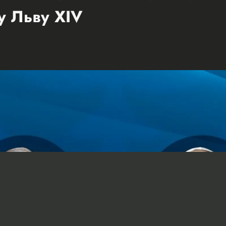
у Льву XIV