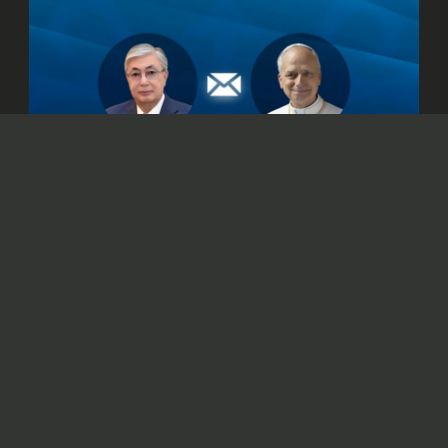
© Официальный сайт Президента Республики Казахстан
/www.akorda.kz/ru
Касым-Жомарт Токаев также подтвердил
готовность Казахстана к укреплению
сотрудничества со Святым Престолом.
Президент Казахстана Касым-Жомарт
Токаев
направил
телеграмму поздравления