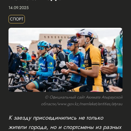
14.09.2025
СПОРТ
© Официальный сайт Акимата Атырауской
области/www.gov.kz/memleket/entities/atyrau
К заезду присоединились не только
жители города, но и спортсмены из разных