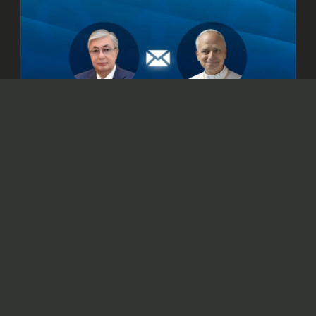
© Официальный сайт Президента Республики Казахстан
/www.akorda.kz/ru
Касым-Жомарт Токаев также подтвердил
готовность Казахстана к укреплению
сотрудничества со Святым Престолом.
Президент Казахстана Касым-Жомарт
Токаев
направил
телеграмму поздравления