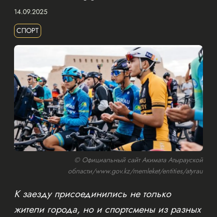
14.09.2025
СПОРТ
© Официальный сайт Акимата Атырауской
области/www.gov.kz/memleket/entities/atyrau
К заезду присоединились не только
жители города, но и спортсмены из разных