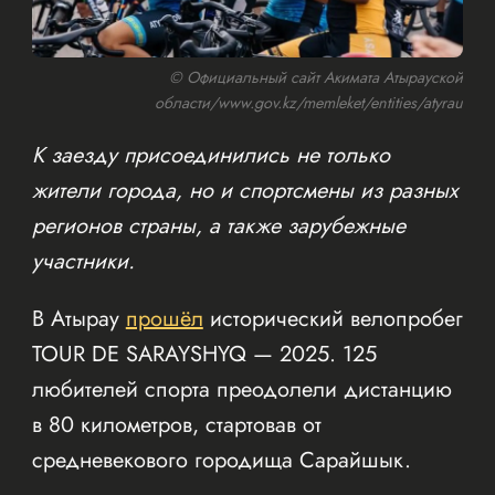
© Официальный сайт Акимата Атырауской
области/www.gov.kz/memleket/entities/atyrau
К заезду присоединились не только
жители города, но и спортсмены из разных
регионов страны, а также зарубежные
участники.
В Атырау
прошёл
исторический велопробег
TOUR DE SARAYSHYQ — 2025. 125
любителей спорта преодолели дистанцию
в 80 километров, стартовав от
средневекового городища Сарайшык.