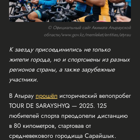
© Официальный сайт Акимата Атырауской
области/www.gov.kz/memleket/entities/atyrau
К заезду присоединились не только
жители города, но и спортсмены из разных
регионов страны, а также зарубежные
участники.
В Атырау
прошёл
исторический велопробег
TOUR DE SARAYSHYQ — 2025. 125
любителей спорта преодолели дистанцию
в 80 километров, стартовав от
средневекового городища Сарайшык.