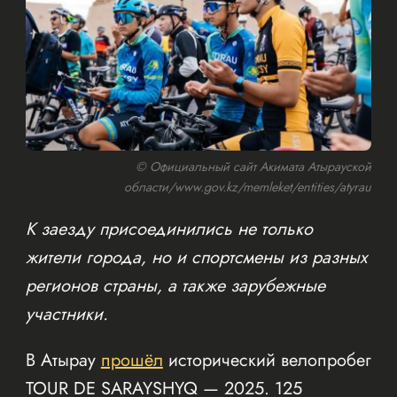
© Официальный сайт Акимата Атырауской
области/www.gov.kz/memleket/entities/atyrau
К заезду присоединились не только
жители города, но и спортсмены из разных
регионов страны, а также зарубежные
участники.
В Атырау
прошёл
исторический велопробег
TOUR DE SARAYSHYQ — 2025. 125