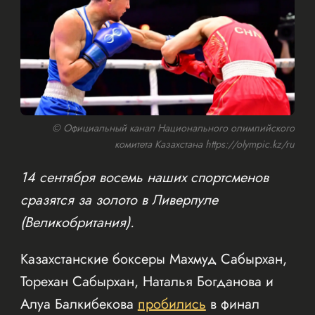
© Официальный канал Национального олимпийского
комитета Казахстана https://olympic.kz/ru
14 сентября восемь наших спортсменов
сразятся за золото в Ливерпуле
(Великобритания).
Казахстанские боксеры Махмуд Сабырхан,
Торехан Сабырхан, Наталья Богданова и
Алуа Балкибекова
пробились
в финал