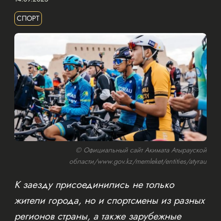
СПОРТ
© Официальный сайт Акимата Атырауской
области/www.gov.kz/memleket/entities/atyrau
К заезду присоединились не только
жители города, но и спортсмены из разных
регионов страны, а также зарубежные