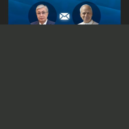
© Официальный сайт Президента Республики Казахстан
/www.akorda.kz/ru
Касым-Жомарт Токаев также подтвердил
готовность Казахстана к укреплению
сотрудничества со Святым Престолом.
Президент Казахстана Касым-Жомарт
Токаев
направил
телеграмму поздравления
Папе Римскому Льву XIV с 70-летием.