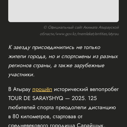
© Официальный сайт Акимата Атырауской
области/www.gov.kz/memleket/entities/atyrau
К заезду присоединились не только
жители города, но и спортсмены из разных
регионов страны, а также зарубежные
участники.
В Атырау
прошёл
исторический велопробег
TOUR DE SARAYSHYQ — 2025. 125
любителей спорта преодолели дистанцию
в 80 километров, стартовав от
средневекового городища Сарайшык.