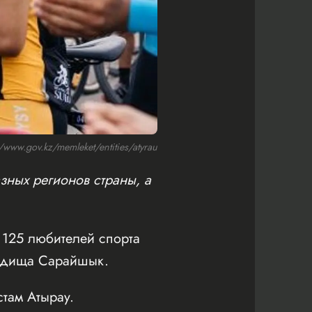
ww.gov.kz/memleket/entities/atyrau
зных регионов страны, а
125 любителей спорта
родища Сарайшык.
там Атырау.