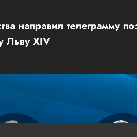
ства направил телеграмму п
у Льву XIV