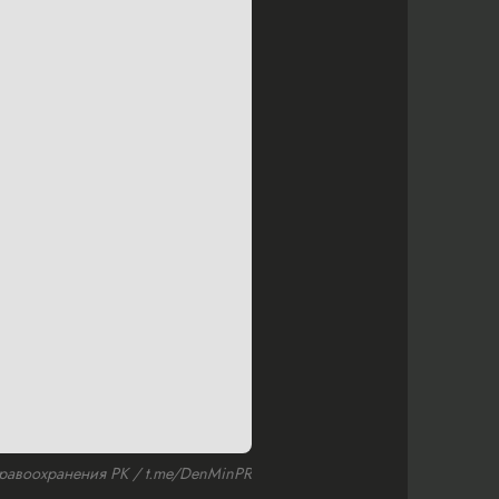
равоохранения РК / t.me/DenMinPR