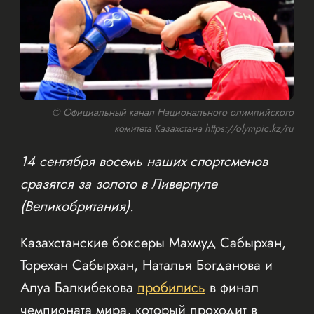
© Официальный канал Национального олимпийского
комитета Казахстана https://olympic.kz/ru
14 сентября восемь наших спортсменов
сразятся за золото в Ливерпуле
(Великобритания).
Казахстанские боксеры Махмуд Сабырхан,
Торехан Сабырхан, Наталья Богданова и
Алуа Балкибекова
пробились
в финал
чемпионата мира, который проходит в