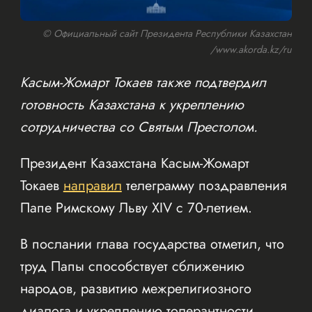
© Официальный сайт Президента Республики Казахстан
/www.akorda.kz/ru
Касым-Жомарт Токаев также подтвердил
готовность Казахстана к укреплению
сотрудничества со Святым Престолом.
Президент Казахстана Касым-Жомарт
Токаев
направил
телеграмму поздравления
Папе Римскому Льву XIV с 70-летием.
В послании глава государства отметил, что
труд Папы способствует сближению
народов, развитию межрелигиозного
диалога и укреплению толерантности.