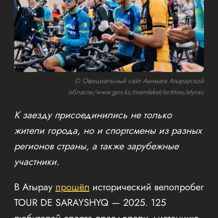
© Официальный сайт Акимата Атырауской
области/www.gov.kz/memleket/entities/atyrau
К заезду присоединились не только
жители города, но и спортсмены из разных
регионов страны, а также зарубежные
участники.
В Атырау
прошёл
исторический велопробег
TOUR DE SARAYSHYQ — 2025. 125