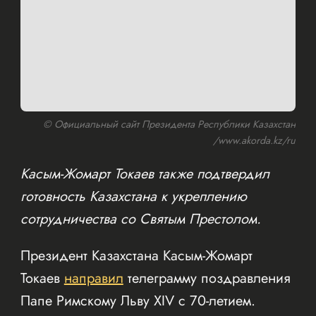
© Официальный сайт Президента Республики Казахстан
/www.akorda.kz/ru
Касым-Жомарт Токаев также подтвердил
готовность Казахстана к укреплению
сотрудничества со Святым Престолом.
Президент Казахстана Касым-Жомарт
Токаев
направил
телеграмму поздравления
Папе Римскому Льву XIV с 70-летием.