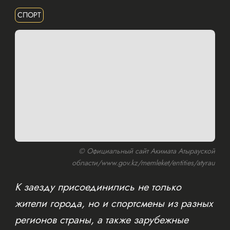
СПОРТ
© Официальный сайт Акимата Атырауской
области/www.gov.kz/memleket/entities/atyrau
К заезду присоединились не только
жители города, но и спортсмены из разных
регионов страны, а также зарубежные