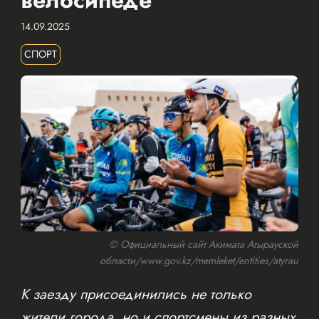
14.09.2025
СПОРТ
© Официальный сайт Акимата Атырауской
области/www.gov.kz/memleket/entities/atyrau
К заезду присоединились не только
жители города, но и спортсмены из разных