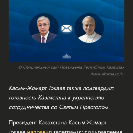
© Официальный сайт Президента Республики Казахстан
/www.akorda.kz/ru
Касым-Жомарт Токаев также подтвердил
готовность Казахстана к укреплению
сотрудничества со Святым Престолом.
Президент Казахстана Касым-Жомарт
Токаев
направил
телеграмму поздравления