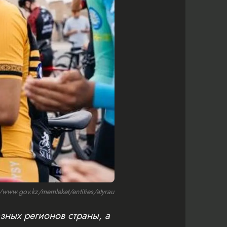
ww.gov.kz/memleket/entities/atyrau
зных регионов страны, а