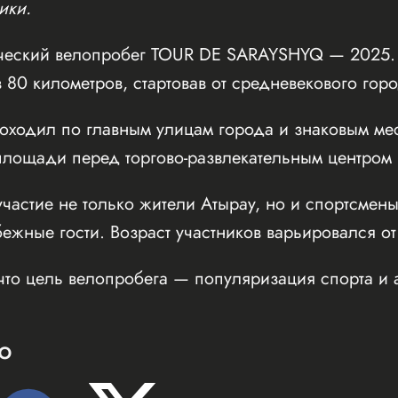
ики.
ческий велопробег TOUR DE SARAYSHYQ — 2025. 
 80 километров, стартовав от средневекового го
оходил по главным улицам города и знаковым мес
ощади перед торгово-развлекательным центром Inf
частие не только жители Атырау, но и спортсмены
бежные гости. Возраст участников варьировался от
что цель велопробега — популяризация спорта и 
Ю