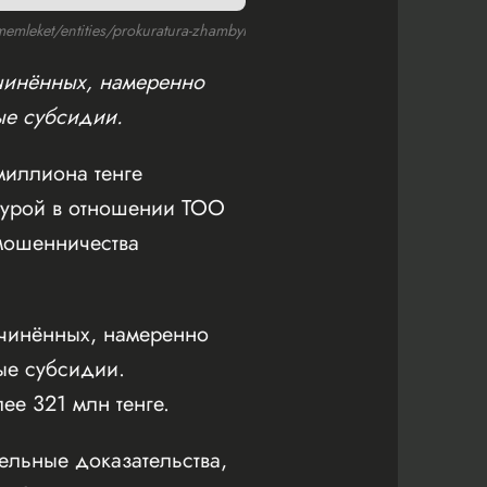
leket/entities/prokuratura-zhambyl
дчинённых, намеренно
ые субсидии.
миллиона тенге
турой в отношении ТОО
мошенничества
дчинённых, намеренно
ые субсидии.
е 321 млн тенге.
льные доказательства,