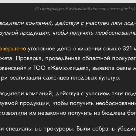
© Прокуратура Жамбылской области / www.gov.kz/mem
водители компаний, действуя с участием пяти по
уемой продукции, чтобы получить необоснованн
завершено
уголовное дело о хищении свыше 321 
джета. Проверка, проведённая областной прокура
ркенский» и ТОО «Жеміс-жидек», выявила факты 
при реализации саженцев плодовых культур.
водители компаний, действуя с участием пяти по
уемой продукции, чтобы получить необоснованн
озволили им незаконно получить из бюджета боле
и специальные прокуроры. Были собраны убедите